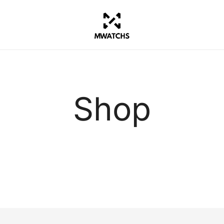
Créez votre propre montre
MWATCHS
Shop